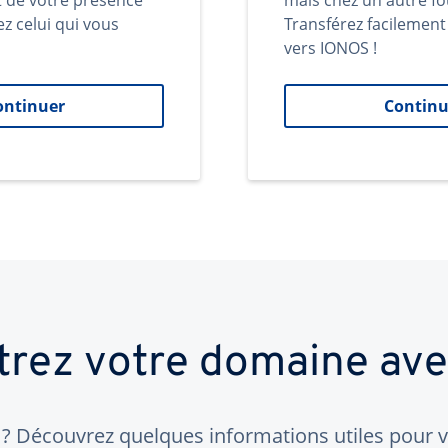
t de votre présence
mais chez un autre fo
ez celui qui vous
Transférez facilemen
vers IONOS !
ontinuer
Continu
trez votre domaine av
 Découvrez quelques informations utiles pour vo