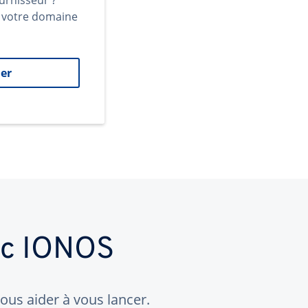
urnisseur ?
t votre domaine
er
ec IONOS
us aider à vous lancer.